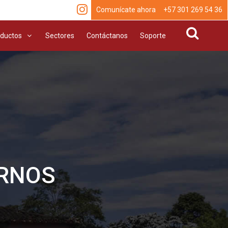
Comunícate ahora +57 301 269 54 36
ductos
Sectores
Contáctanos
Soporte
URNOS