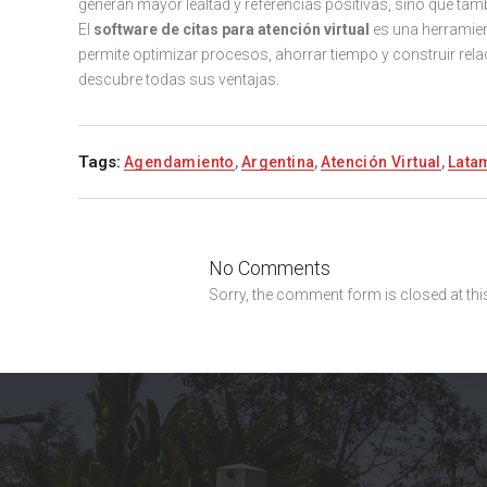
generan mayor lealtad y referencias positivas, sino que tam
El
software de citas para atención virtual
es una herramien
permite optimizar procesos, ahorrar tiempo y construir re
descubre todas sus ventajas.
Tags:
Agendamiento
,
Argentina
,
Atención Virtual
,
Lata
No Comments
Sorry, the comment form is closed at this