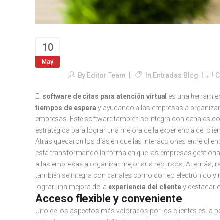
10
Ventajas de un Software 
May
By
Editor Team
In
Entradas Blog
C
El
software de citas para atención virtual
es una herramien
tiempos de espera
y ayudando a las empresas a organizar 
empresas. Este software también se integra con canales como 
estratégica para lograr una mejora de la experiencia del cli
Atrás quedaron los días en que las interacciones entre clie
está transformando la forma en que las empresas gestionan 
a las empresas a organizar mejor sus recursos. Además, reco
también se integra con canales como correo electrónico y red
lograr una mejora de la
experiencia del cliente
y destacar 
Acceso flexible y conveniente
Uno de los aspectos más valorados por los clientes es la p