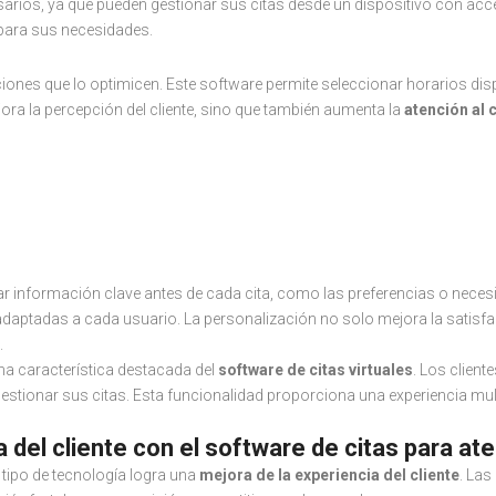
sarios, ya que pueden gestionar sus citas desde un dispositivo con acce
para sus necesidades.
uciones que lo optimicen. Este software permite seleccionar horarios dis
jora la percepción del cliente, sino que también aumenta la
atención al c
 la experiencia con el 
al
r información clave antes de cada cita, como las preferencias o necesid
aptadas a cada usuario. La personalización no solo mejora la satisfacci
.
na característica destacada del
software de citas virtuales
. Los client
gestionar sus citas. Esta funcionalidad proporciona una experiencia mul
 del cliente con el software de citas para ate
e tipo de tecnología logra una
mejora de la experiencia del cliente
. Las