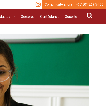
Comunícate ahora +57 301 269 54 36
ductos
Sectores
Contáctanos
Soporte