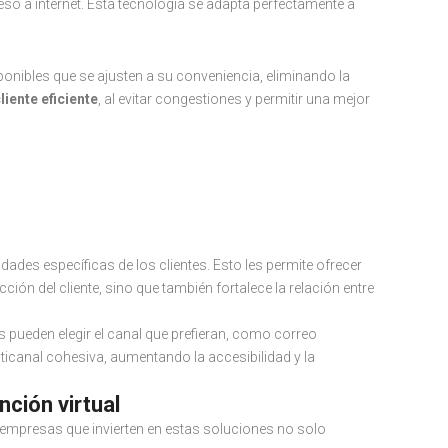
so a internet. Esta tecnología se adapta perfectamente a
ponibles que se ajusten a su conveniencia, eliminando la
liente eficiente
, al evitar congestiones y permitir una mejor
software de citas
ades específicas de los clientes. Esto les permite ofrecer
ón del cliente, sino que también fortalece la relación entre
es pueden elegir el canal que prefieran, como correo
ticanal cohesiva, aumentando la accesibilidad y la
nción virtual
 empresas que invierten en estas soluciones no solo